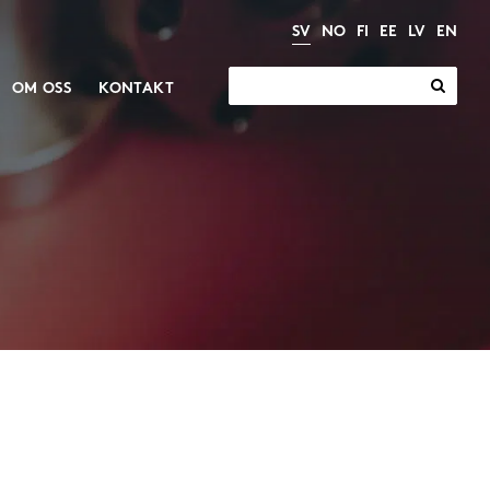
SV
NO
FI
EE
LV
EN
Sök
OM OSS
KONTAKT
efter:
Ställdon
Växlar och motorer
dustri
Växlar
cylindrar
Motorer