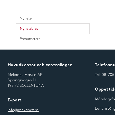
Kuggremsdrift
Nyheter
Splinesaxlar & muffar
Nyhetsbrev
Trapetsskruvar & mutt
Prenumerera
Huvudkontor och centrallager
Telefon
Mekanex Maskin AB
Tel:
08-705
Sjöängsvägen 11
192 72 SOLLENTUNA
Öppettide
Måndag-fre
E-post
Lunchstängt
info@mekanex.se