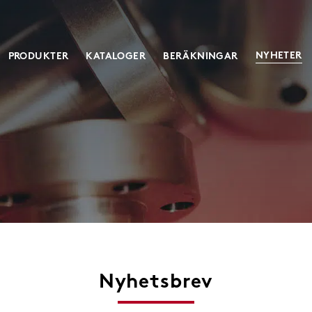
NYHETER
PRODUKTER
KATALOGER
BERÄKNINGAR
ent
Skruvdomkrafter
Klassisk skruvdomkraft
Ställdon in
Heavy duty
Elektriska 
Servostyrda
Special
l
Nyhetsbrev