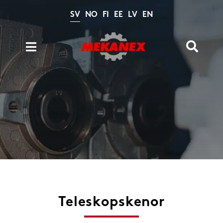
Fortsätt
till
SV
NO
FI
EE
LV
EN
innehållet
Toggle
Toggle
Naviga
Navigation
Produkter
Sök
efter:
Kataloger
Beräkningar
Nyheter
Om oss
Kontakt
Teleskopskenor