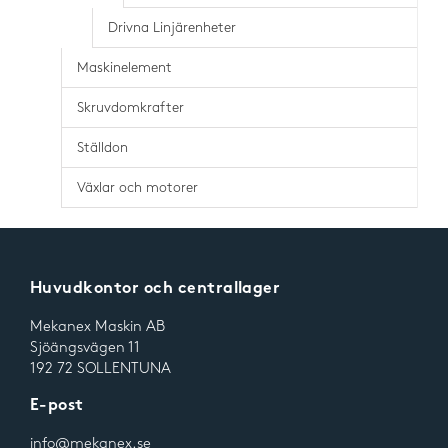
Drivna Linjärenheter
Maskinelement
Skruvdomkrafter
Ställdon
Växlar och motorer
Huvudkontor och centrallager
Mekanex Maskin AB
Sjöängsvägen 11
192 72 SOLLENTUNA
E-post
info@mekanex.se