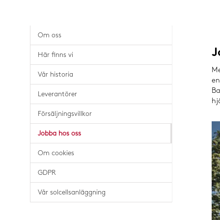
Kuggremsdrift
Om oss
Splinesaxlar & muffar
J
Här finns vi
Trapetsskruvar & mutt
Me
Vår historia
en
Ba
Leverantörer
hj
Försäljningsvillkor
Jobba hos oss
Om cookies
GDPR
Vår solcellsanläggning