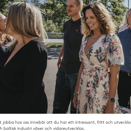
t jobba hos oss innebär att du har ett intressant, fritt och utveckl
h baltisk industri växer och vidareutvecklas.