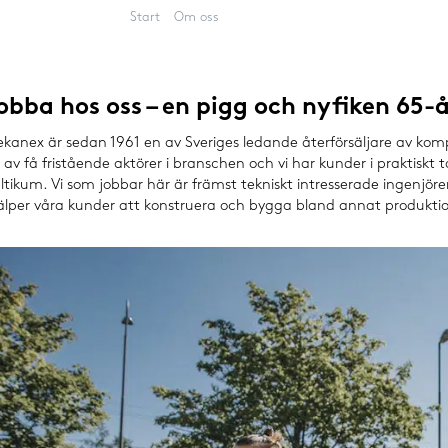
Start
Om oss
Jobba hos oss
obba hos oss – en pigg och nyfiken 65-å
rar
kanex är sedan 1961 en av Sveriges ledande återförsäljare av kompon
 av få fristående aktörer i branschen och vi har kunder i praktiskt 
ltikum. Vi som jobbar här är främst tekniskt intresserade ingenjör
älper våra kunder att konstruera och bygga bland annat produkti