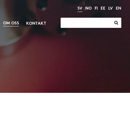
SV
NO
FI
EE
LV
EN
Sök
OM OSS
KONTAKT
efter:
Ställdon
Växlar och motorer
dustri
Växlar
cylindrar
Motorer