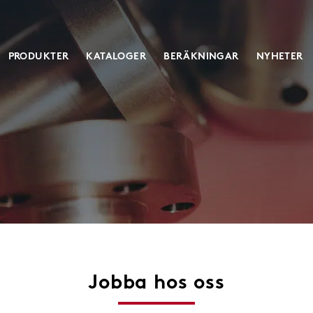
PRODUKTER
KATALOGER
BERÄKNINGAR
NYHETER
ent
Skruvdomkrafter
Klassisk skruvdomkraft
Ställdon in
Heavy duty
Elektriska 
Servostyrda
Special
l
Jobba hos oss