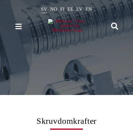
Fortsätt
till
SV
NO
FI
EE
LV
EN
innehållet
Toggle
Toggle
Naviga
Navigation
Produkter
Sök
efter:
Kataloger
Beräkningar
Nyheter
Om oss
Kontakt
Skruvdomkrafter