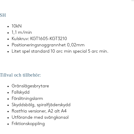
SH
10kN
1,1 m/min
Kulskruv: KGT1605-KGT3210
Positioneringsnoggrannhet 0,02mm
Litet spel standard 10 arc min special 5 arc min.
Tillval och tillbehör:
Gränslägesbrytare
Fallskydd
Förslitningslarm
Skyddsbälg, spiralfjäderskydd
Rostfria versioner, A2 alt A4
Utförande med svängkonsol
Friktionskoppling