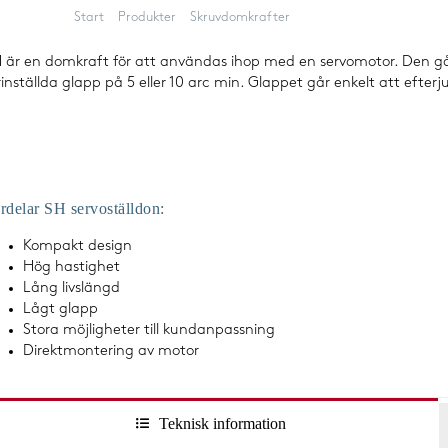
Start
Produkter
Skruvdomkrafter
Servostyrda
 är en domkraft för att användas ihop med en servomotor. Den går
rinställda glapp på 5 eller 10 arc min. Glappet går enkelt att efterj
rar
rdelar SH servoställdon:
Kompakt design
Hög hastighet
Lång livslängd
Lågt glapp
Stora möjligheter till kundanpassning
Direktmontering av motor
Teknisk information