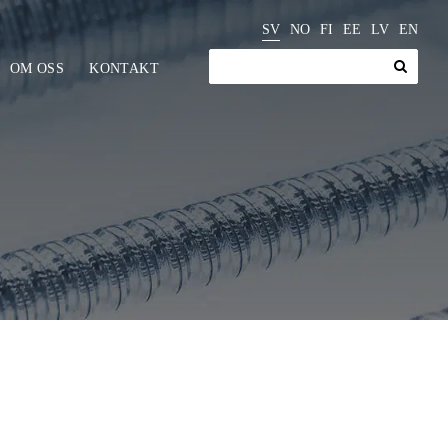
SV
NO
FI
EE
LV
EN
Sök
OM OSS
KONTAKT
efter:
Ställdon
Växlar och motorer
dustri
Växlar
cylindrar
Motorer