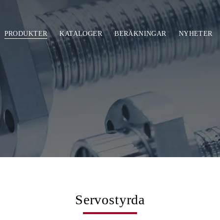
PRODUKTER
KATALOGER
BERÄKNINGAR
NYHETER
ent
Skruvdomkrafter
Klassisk skruvdomkraft
Ställdon in
Heavy duty
Elektriska 
Servostyrda
Special
l
Servostyrda