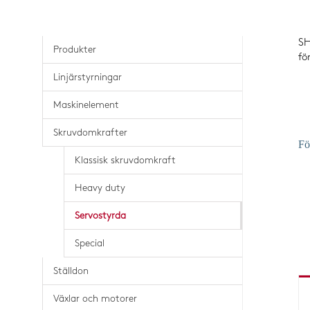
Kuggremsdrift
SH
Splinesaxlar & muffar
Produkter
fö
Trapetsskruvar & mutt
Linjärstyrningar
Maskinelement
Skruvdomkrafter
Fö
Klassisk skruvdomkraft
Heavy duty
Servostyrda
Special
Ställdon
Växlar och motorer