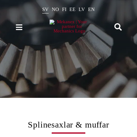
Fortsätt
till
SV
NO
FI
EE
LV
EN
innehållet
Toggle
Toggle
Naviga
Navigation
Produkter
Sök
efter:
Kataloger
Beräkningar
Nyheter
Om oss
Kontakt
Splinesaxlar & muffar