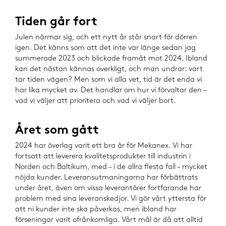
Tiden går fort
Julen närmar sig, och ett nytt år står snart för dörren
igen. Det känns som att det inte var länge sedan jag
summerade 2023 och blickade framåt mot 2024. Ibland
kan det nästan kännas overkligt, och man undrar: vart
tar tiden vägen? Men som vi alla vet, tid är det enda vi
har lika mycket av. Det handlar om hur vi förvaltar den –
vad vi väljer att prioritera och vad vi väljer bort.
Året som gått
2024 har överlag varit ett bra år för Mekanex. Vi har
fortsatt att leverera kvalitetsprodukter till industrin i
Norden och Baltikum, med – i de allra flesta fall – mycket
nöjda kunder. Leveransutmaningarna har förbättrats
under året, även om vissa leverantörer fortfarande har
problem med sina leveranskedjor. Vi gör vårt yttersta för
att ni kunder inte ska påverkas, men ibland har
förseningar varit ofrånkomliga. Vårt mål är då att alltid