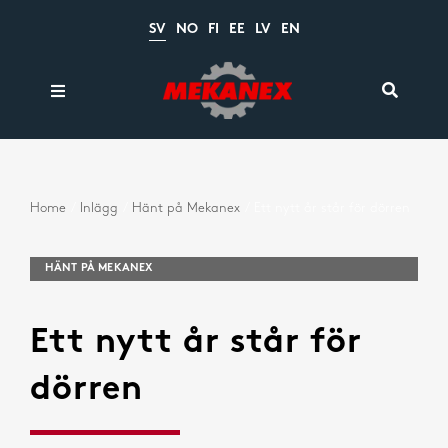
Fortsätt
till
SV
NO
FI
EE
LV
EN
innehållet
Toggle
Toggle
Navigati
Navigation
Produkter
Sök
efter:
Kataloger
Home
Inlägg
Hänt på Mekanex
Ett nytt år står för dörren
Beräkningar
HÄNT PÅ MEKANEX
Nyheter
Om oss
Ett nytt år står för
Kontakt
dörren