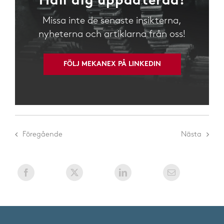
Håll dig uppdaterad!
Missa inte de senaste insikterna,
nyheterna och artiklarna från oss!
FÖLJ MEKANEX PÅ LINKEDIN
Föregående
Nästa