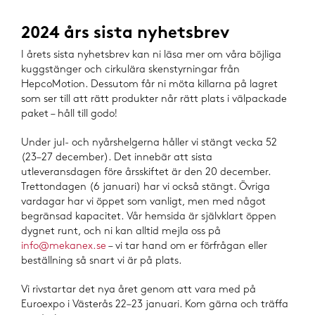
2024 års sista nyhetsbrev
I årets sista nyhetsbrev kan ni läsa mer om våra böjliga
kuggstänger och cirkulära skenstyrningar från
HepcoMotion. Dessutom får ni möta killarna på lagret
som ser till att rätt produkter når rätt plats i välpackade
paket – håll till godo!
Under jul- och nyårshelgerna håller vi stängt vecka 52
(23–27 december). Det innebär att sista
utleveransdagen före årsskiftet är den 20 december.
Trettondagen (6 januari) har vi också stängt. Övriga
vardagar har vi öppet som vanligt, men med något
begränsad kapacitet. Vår hemsida är självklart öppen
dygnet runt, och ni kan alltid mejla oss på
info@mekanex.se
– vi tar hand om er förfrågan eller
beställning så snart vi är på plats.
Vi rivstartar det nya året genom att vara med på
Euroexpo i Västerås 22–23 januari. Kom gärna och träffa