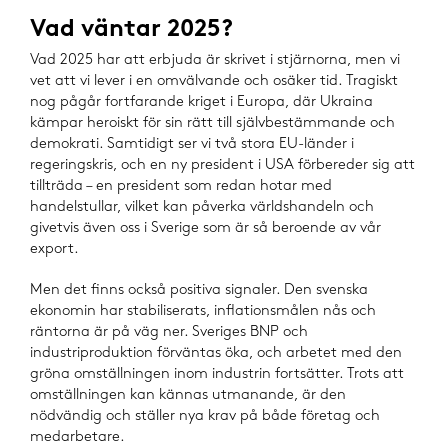
Vad väntar 2025?
Vad 2025 har att erbjuda är skrivet i stjärnorna, men vi
vet att vi lever i en omvälvande och osäker tid. Tragiskt
nog pågår fortfarande kriget i Europa, där Ukraina
kämpar heroiskt för sin rätt till självbestämmande och
demokrati. Samtidigt ser vi två stora EU-länder i
regeringskris, och en ny president i USA förbereder sig att
tillträda – en president som redan hotar med
handelstullar, vilket kan påverka världshandeln och
givetvis även oss i Sverige som är så beroende av vår
export.
Men det finns också positiva signaler. Den svenska
ekonomin har stabiliserats, inflationsmålen nås och
räntorna är på väg ner. Sveriges BNP och
industriproduktion förväntas öka, och arbetet med den
gröna omställningen inom industrin fortsätter. Trots att
omställningen kan kännas utmanande, är den
nödvändig och ställer nya krav på både företag och
medarbetare.