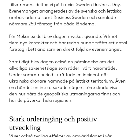
tillsammans deltog vi på Latvia–Sweden Business Day.
Evenemanget arrangerades av de svenska och lettiska
ambassaderna samt Business Sweden och samlade
närmare 250 företag från båda länderna.
För Mekanex del blev dagen mycket givande. Vi knöt
flera nya kontakter och har redan hunnit träffa ett antal
företag i Lettland som en direkt följd av evenemanget.
Samtidigt blev dagen också en påminnelse om det
allvarliga säkerhetsläge som råder i vårt närområde.
Under samma period inträffade en incident där
ukrainska drönare hamnade på lettiskt territorium. Även
om händelsen inte orsakade någon större skada visar
den hur nära de geopolitiska utmaningarna finns och
hur de påverkar hela regionen.
Stark orderingång och positiv
utveckling
Vi ser också tydliga effekter av omvärldsläget i vår