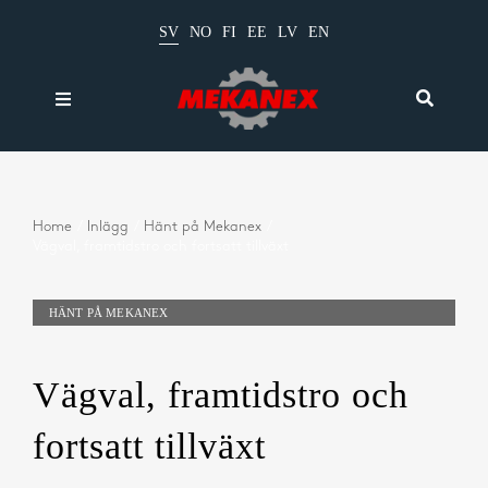
Fortsätt
SV
NO
FI
EE
LV
EN
till
innehållet
Toggle
Toggle
Navigation
Navigati
Produkter
Sök
efter:
Kataloger
Home
Inlägg
Hänt på Mekanex
Vägval, framtidstro och fortsatt tillväxt
Beräkningar
Nyheter
HÄNT PÅ MEKANEX
Om oss
Vägval, framtidstro och
Kontakt
fortsatt tillväxt