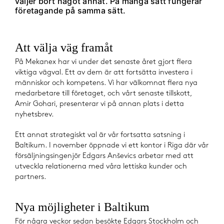
väljer bort något annat. På många sätt fungerar
företagande på samma sätt.
Att välja väg framåt
På Mekanex har vi under det senaste året gjort flera
viktiga vägval. Ett av dem är att fortsätta investera i
människor och kompetens. Vi har välkomnat flera nya
medarbetare till företaget, och vårt senaste tillskott,
Amir Gohari, presenterar vi på annan plats i detta
nyhetsbrev.
Ett annat strategiskt val är vår fortsatta satsning i
Baltikum. I november öppnade vi ett kontor i Riga där vår
försäljningsingenjör Edgars Anševics arbetar med att
utveckla relationerna med våra lettiska kunder och
partners.
Nya möjligheter i Baltikum
För några veckor sedan besökte Edgars Stockholm och