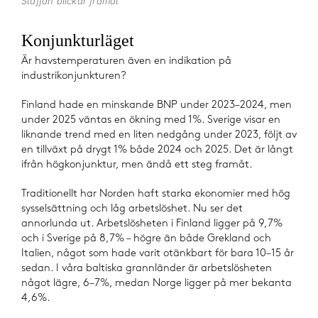
Staffan blickar framåt
Konjunkturläget
Är havstemperaturen även en indikation på
industrikonjunkturen?
Finland hade en minskande BNP under 2023–2024, men
under 2025 väntas en ökning med 1%. Sverige visar en
liknande trend med en liten nedgång under 2023, följt av
en tillväxt på drygt 1% både 2024 och 2025. Det är långt
ifrån högkonjunktur, men ändå ett steg framåt.
Traditionellt har Norden haft starka ekonomier med hög
sysselsättning och låg arbetslöshet. Nu ser det
annorlunda ut. Arbetslösheten i Finland ligger på 9,7%
och i Sverige på 8,7% – högre än både Grekland och
Italien, något som hade varit otänkbart för bara 10–15 år
sedan. I våra baltiska grannländer är arbetslösheten
något lägre, 6–7%, medan Norge ligger på mer bekanta
4,6%.