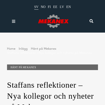
Fortsätt
SV
NO
FI
EE
LV
EN
till
innehållet
Toggle
Toggle
Navigation
Navigati
Produkter
Sök
efter:
Kataloger
Home
Inlägg
Hänt på Mekanex
Staffans reflektioner – Nya kollegor och nyheter på Mekanex
Beräkningar
Nyheter
HÄNT PÅ MEKANEX
Om oss
Staffans reflektioner –
Kontakt
Nya kollegor och nyheter