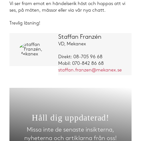
Vi ser fram emot en händelserik höst och hoppas att vi
ses, på möten, mässor eller via vår nya chatt.
Trevlig läsning!
Staffan Franzén
VD, Mekanex
Direkt: 08-705 96 68
Mobil: 070-842 86 68
staffan.franzen@mekanex.se
Håll dig uppdaterad!
Missa inte de senaste insikterna,
nyheterna och artiklarna från oss!