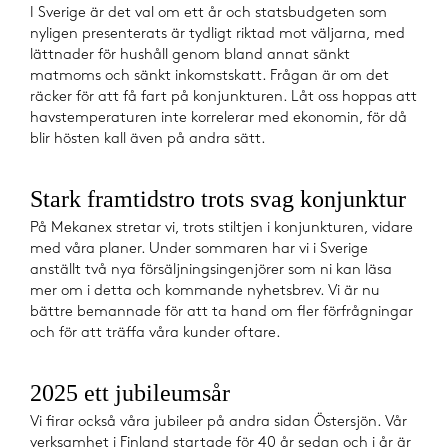
I Sverige är det val om ett år och statsbudgeten som
nyligen presenterats är tydligt riktad mot väljarna, med
lättnader för hushåll genom bland annat sänkt
matmoms och sänkt inkomstskatt. Frågan är om det
räcker för att få fart på konjunkturen. Låt oss hoppas att
havstemperaturen inte korrelerar med ekonomin, för då
blir hösten kall även på andra sätt.
Stark framtidstro trots svag konjunktur
På Mekanex stretar vi, trots stiltjen i konjunkturen, vidare
med våra planer. Under sommaren har vi i Sverige
anställt två nya försäljningsingenjörer som ni kan läsa
mer om i detta och kommande nyhetsbrev. Vi är nu
bättre bemannade för att ta hand om fler förfrågningar
och för att träffa våra kunder oftare.
2025 ett jubileumsår
Vi firar också våra jubileer på andra sidan Östersjön. Vår
verksamhet i Finland startade för 40 år sedan och i år är