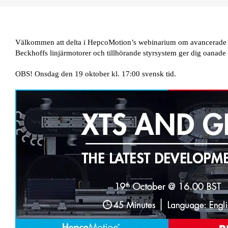
Kuggremsdrift
Splinesaxlar & muffar
Välkommen att delta i HepcoMotion’s webinarium om avancerade 
Beckhoffs linjärmotorer och tillhörande styrsystem ger dig oanade m
Trapetsskruvar & muttrar
OBS! Onsdag den 19 oktober kl. 17:00 svensk tid.