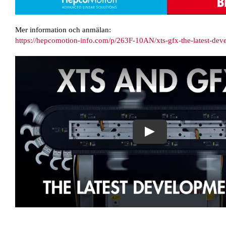
Mer information och anmälan:
https://hepcomotion-info.com/p/263F-10AN/xts-gfx-the-latest-dev