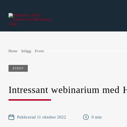
Fortsätt
till
innehållet
Linjärstyrningar
Maskinelem
Kulskenstyrningar
Axelkopplingar
Home
Inlägg
Event
Intressant webinarium med HepcoMotion den 19 ok
Rullskenstyrningar
Vibrationsdämpare
EVENT
Cirkulära skenstyrningar
Industristötdämpare
Rostfria skenstyrningar
Kugghjul
Intressant webinarium med 
Teleskopskenor
Kuggstänger
Drivna Linjärenheter
Mätkuggstänger & hjul
Publicerad 11 oktober 2022
0 min
Maskinfötter