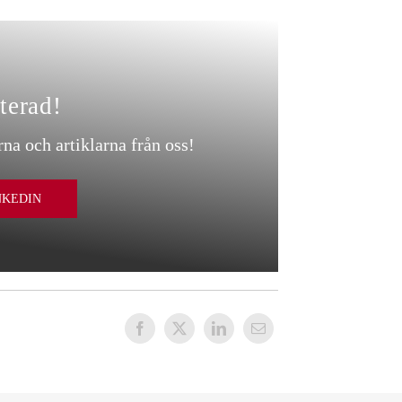
terad!
rna och artiklarna från oss!
NKEDIN