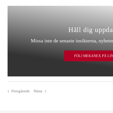
Håll dig uppda
Missa inte de senaste insikterna, nyhete
FÖLJ MEKANEX PÅ LI
Föregående
Nästa