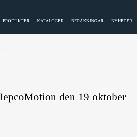
PRODUKTER
KATALOGER
BERÄKNINGAR
NYHETER
ent
Skruvdomkrafter
Klassisk skruvdomkraft
Ställdon indu
tober
Heavy duty
Elektriska cy
Servostyrda
Special
HepcoMotion den 19 oktober