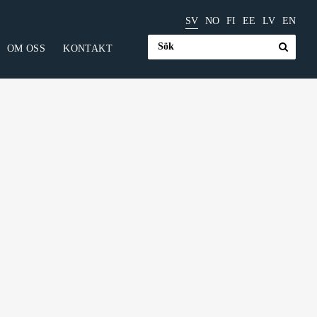
SV
NO
FI
EE
LV
EN
Sök
OM OSS
KONTAKT
efter:
Ställdon
Växlar och motorer
stri
Växlar
lindrar
Motorer