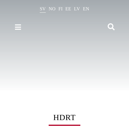
Fortsätt
till
SV
NO
FI
EE
LV
EN
innehållet
Toggle
Toggle
Naviga
Navigation
Produkter
Sök
efter:
Kataloger
Beräkningar
Nyheter
Om oss
Kontakt
HDRT