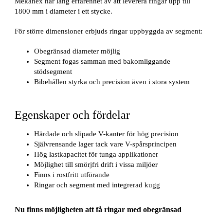
Mekanex har lång erfarenhet av att leverera ringar upp till
1800 mm i diameter i ett stycke.
För större dimensioner erbjuds ringar uppbyggda av segment:
Obegränsad diameter möjlig
Segment fogas samman med bakomliggande
stödsegment
Bibehållen styrka och precision även i stora system
Egenskaper och fördelar
Härdade och slipade V-kanter för hög precision
Självrensande lager tack vare V-spårsprincipen
Hög lastkapacitet för tunga applikationer
Möjlighet till smörjfri drift i vissa miljöer
Finns i rostfritt utförande
Ringar och segment med integrerad kugg
Nu finns möjligheten att få ringar med obegränsad