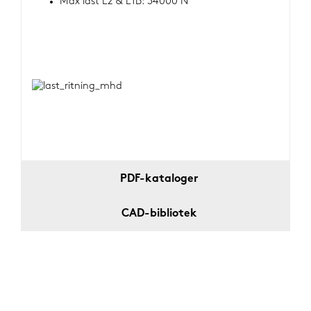
Max last L2 & L1B: 34000 N
PDF-kataloger
CAD-bibliotek