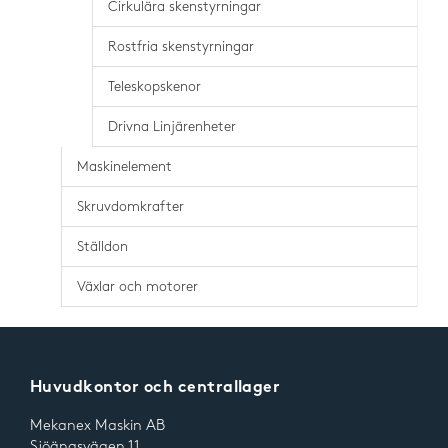
Cirkulära skenstyrningar
Rostfria skenstyrningar
Teleskopskenor
Drivna Linjärenheter
Maskinelement
Skruvdomkrafter
Ställdon
Växlar och motorer
Huvudkontor och centrallager
Mekanex Maskin AB
Sjöängsvägen 11