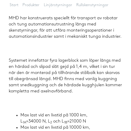
Start
Produkter
Linjärstyrningar
Rullskenstyrningar
MHD
MHD har konstruerats speciellt för transport av robotar
och tung automationsutrustning längs med
skenstyrningar, för att utföra monteringsoperationer i
automationsindustrier samt i mekaniskt tunga industrier.
Systemet innefattar fyra lagerblock som löper längs med
en härdad och slipad slät gejd på 1,4 m, vilket i sin tur
när den är monterad på tillhörande stålbalk kan skarvas
till obegränsad längd. MHD finns med vanlig kuggning
samt snedkuggning och de härdade kugghjulen kommer
kompletta med axelnavförband.
Max last vid en livstid på 1000 km,
L
=34000 N, L
och L
=21000 N
1A
2
1B
Max last vid en livstid på 10000 km,