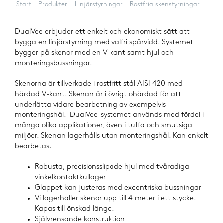
Start
Produkter
Linjärstyrningar
Rostfria skenstyrningar
DualVee – rostfritt
DualVee erbjuder ett enkelt och ekonomiskt sätt att
bygga en linjärstyrning med valfri spårvidd. Systemet
bygger på skenor med en V-kant samt hjul och
monteringsbussningar.
Skenorna är tillverkade i rostfritt stål AISI 420 med
härdad V-kant. Skenan är i övrigt ohärdad för att
underlätta vidare bearbetning av exempelvis
monteringshål. DualVee-systemet används med fördel i
många olika applikationer, även i tuffa och smutsiga
miljöer. Skenan lagerhålls utan monteringshål. Kan enkelt
bearbetas.
Robusta, precisionsslipade hjul med tvåradiga
vinkelkontaktkullager
Glappet kan justeras med excentriska bussningar
Vi lagerhåller skenor upp till 4 meter i ett stycke.
Kapas till önskad längd.
Självrensande konstruktion