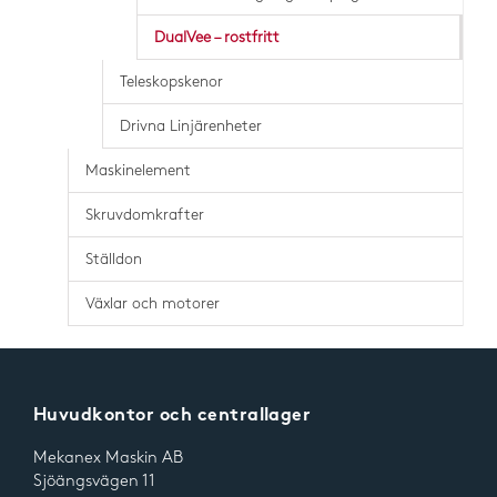
DualVee – rostfritt
Teleskopskenor
Drivna Linjärenheter
Maskinelement
Skruvdomkrafter
Ställdon
Växlar och motorer
Huvudkontor och centrallager
Mekanex Maskin AB
Sjöängsvägen 11