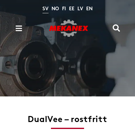
Fortsätt
till
SV
NO
FI
EE
LV
EN
innehållet
Toggle
Toggle
Naviga
Navigation
Produkter
Sök
efter:
Kataloger
Beräkningar
Nyheter
Om oss
Kontakt
DualVee – rostfritt